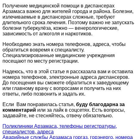
Получение медицинской помощи в диспансерах
Арзамаса важно для жителей города и района. Болезни,
излечиваемые в диспансерах сложные, требуют
длительного срока лечения. Поэтому важно не запускать
болезни туберкулёза, кожно — венерологические,
зависимость от алкоголя и наркотиков.
Необходимо знать номера телефонов, адреса, чтобы
обратиться вовремя к специалисту.
Специализированные медицинские учреждения
посещают по месту регистрации.
Надеюсь, что в этой статье я рассказала вам и оставила
номера телефонов, электронные адреса диспансеров.
До посещения вы сможете обратиться к заведующему
или главному врачу с вопросами и получить на них
ответы, либо позвонить и задать их.
Если Вам понравилась статья,
буду благодарна за
комментарий
или за лайк в соцсетях. Есть вопросы,
задавайте, не стесняйтесь, отвечу обязательно.
Навигация
Поликлиники Арзамаса, телефоны регистратуры,
специалистов, адреса
по
Аварийные службы Арзамаса горгаз, горэнерго, номера