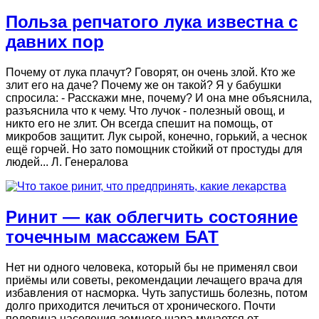
Польза репчатого лука известна с
давних пор
Почему от лука плачут? Говорят, он очень злой. Кто же
злит его на даче? Почему же он такой? Я у бабушки
спросила: - Расскажи мне, почему? И она мне объяснила,
разъяснила что к чему. Что лучок - полезный овощ, и
никто его не злит. Он всегда спешит на помощь, от
микробов защитит. Лук сырой, конечно, горький, а чеснок
ещё горчей. Но зато помощник стойкий от простуды для
людей... Л. Генералова
Ринит — как облегчить состояние
точечным массажем БАТ
Нет ни одного человека, который бы не применял свои
приёмы или советы, рекомендации лечащего врача для
избавления от насморка. Чуть запустишь болезнь, потом
долго приходится лечиться от хронического. Почти
половина населения земного шара мучается от