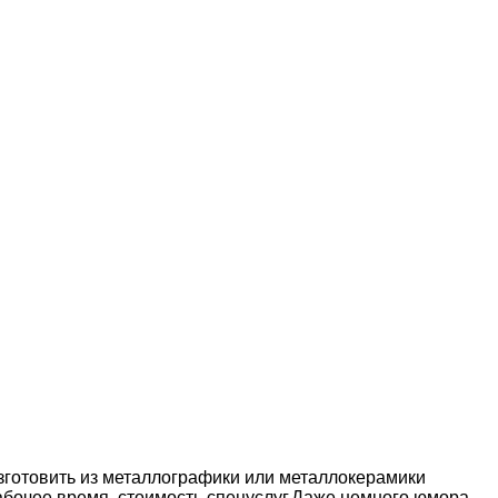
изготовить из металлографики или металлокерамики
абочее время, стоимость спецуслуг.Даже немного юмора