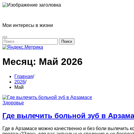
Перейти
к
Блог Татьяны Прониной
содержимому
Мои интересы в жизни
Найти:
Месяц:
Май 2026
Главная
2026
Май
Здоровье
Где вылечить больной зуб в Арзам
Где в Арзамасе можно качественно и без боли вылечить к
протезы?Здесь для вас актуальные сведения о не бесплат