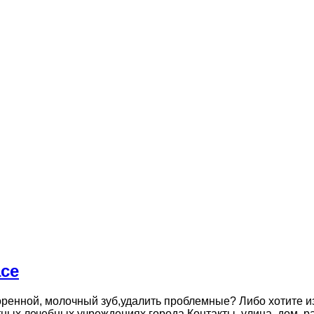
асе
оренной, молочный зуб,удалить проблемные? Либо хотите 
ных лечебных учреждениях города.Контакты, улица, дом, р