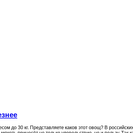
езнее
м до 30 кг. Представляете каков этот овощ? В российских
 мякоть принесёт не только удовольствие, но и пользу. Так