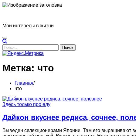
Перейти
к
Блог Татьяны Прониной
содержимому
Мои интересы в жизни
Найти:
Метка:
что
Главная
что
Здесь только про еду
Дайкон вкуснее редиса, сочнее, пол
Выведен селекционерами Японии. Там его выращивают весо
ещё японской редькой. Вкусен в салатах. Нежная и сочная