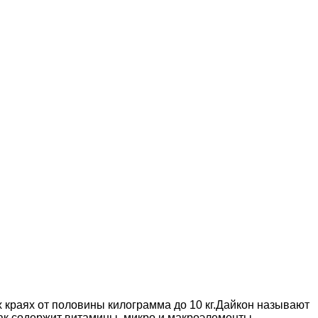
 краях от половины килограмма до 10 кг.Дайкон называют
 как содержит витамины, микро и макроэлементы,