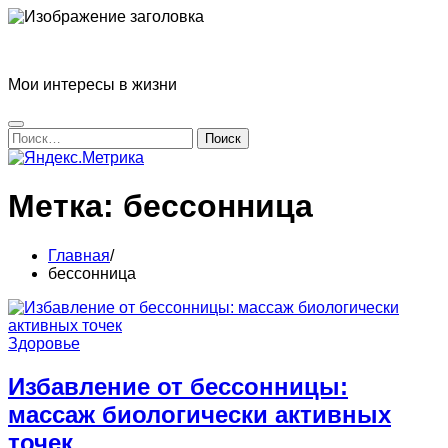
Перейти
к
Блог Татьяны Прониной
содержимому
Мои интересы в жизни
Найти:
Метка:
бессонница
Главная
бессонница
Здоровье
Избавление от бессонницы:
массаж биологически активных
точек